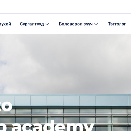
тухай
Сургалтууд
Боловсрол зууч
Тэтгэлэг
to
ip academy