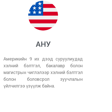
АНУ
Америкийн 9 их дээд суруулиудад
хэлний бэлтгэл, бакалавр болон
магистрын чиглэлээр хэлний бэлтгэл
болон боловсрол зуучлалын
үйлчилгээ үзүүлж байна.