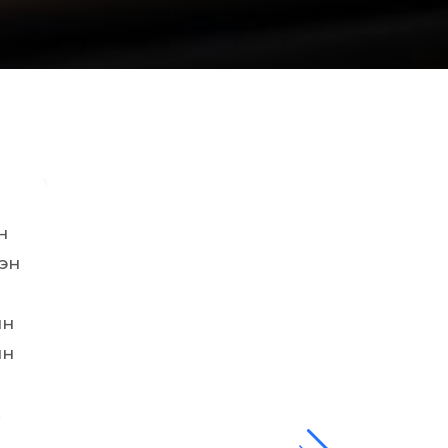
н
At first, i did not expect much from thi
рэн
it felt quite fishy lol. But to my surprise
able to make me feel comfortable and 
ын
i can trust these people. Kudos to our a
йн
Anyways , cool school, cool peo
.