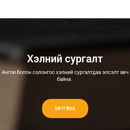
Хэлний сургалт
Англи болон солонгос хэлний сургалтдаа элсэлт авч
байна.
БҮРТГҮҮЛЭХ