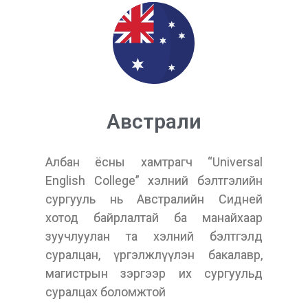
Австрали
Албан ёсны хамтрагч “Universal
English College” хэлний бэлтгэлийн
сургууль нь Австралийн Сидней
хотод байрлалтай ба манайхаар
зуучлуулан та хэлний бэлтгэлд
суралцан, үргэлжлүүлэн бакалавр,
магистрын зэргээр их сургуульд
суралцах боломжтой