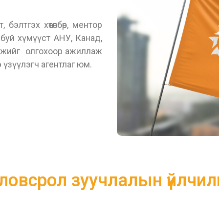
бэлтгэх хөтөлбөр, ментор
 буй хүмүүст АНУ, Канад,
омжийг олгохоор ажиллаж
 үзүүлэгч агентлаг юм.
ловсрол зуучлалын үйлчил