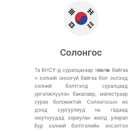
Солонгос
Та БНСУ-д суралцахаар төлөвлөж байгаа
ч хэлний оноогүй байгаа бол эхлээд
хэлний бэлтгэлд суралцаад
үргэлжлүүлэн бакалавр, магистраар
сурах боломжтой. Солонгосын их
дээд сургуулиуд нь гадаад
оюутнуудад зориулан жилд улирал
бүр хэлний бэлтгэлийн элсэлтээ