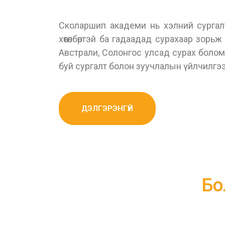
Сколаршип академи нь хэлний сургалт, 
хөтөлбөртэй ба гадаадад сурахаар зорьж
Австрали, Солонгос улсад сурах бол
буй сургалт болон зуучлалын үйлчилгээ
ДЭЛГЭРЭНГҮЙ
Бо