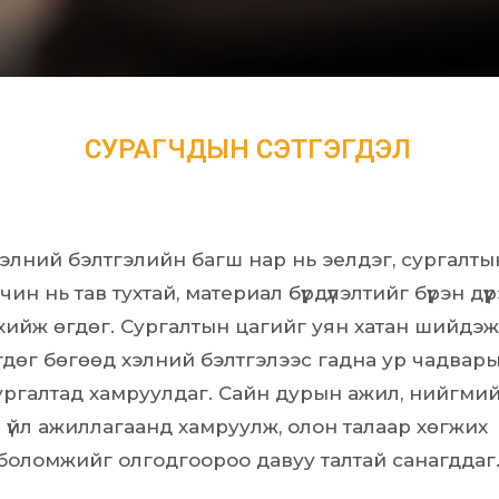
СУРАГЧДЫН СЭТГЭГДЭЛ
элний бэлтгэлийн багш нар нь эелдэг, сургалты
чин нь тав тухтай, материал бүрдүүлэлтийг бүрэн дүү
хийж өгдөг. Сургалтын цагийг уян хатан шийдэж
гдөг бөгөөд хэлний бэлтгэлээс гадна ур чадвар
ургалтад хамруулдаг. Сайн дурын ажил, нийгми
үйл ажиллагаанд хамруулж, олон талаар хөгжих
боломжийг олгодгоороо давуу талтай санагддаг