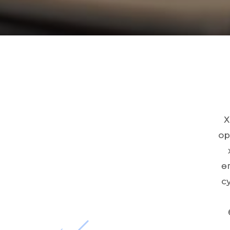
Х
ор
ө
с